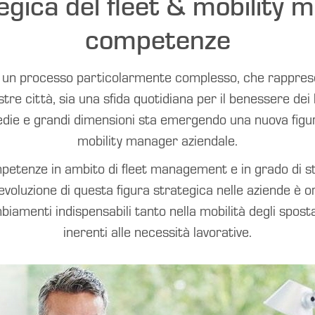
egica del fleet & mobility 
competenze
 è un processo particolarmente complesso, che rappresent
re città, sia una sfida quotidiana per il benessere dei 
medie e grandi dimensioni sta emergendo una nuova figura
mobility manager aziendale.
petenze in ambito di fleet management e in grado di stud
’evoluzione di questa figura strategica nelle aziende è 
iamenti indispensabili tanto nella mobilità degli sposta
inerenti alle necessità lavorative.