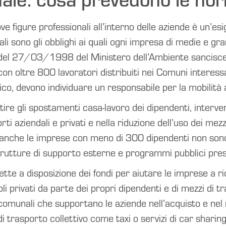
ove figure professionali all’interno delle aziende è un’esi
li sono gli obblighi ai quali ogni impresa di medie e gr
 del 27/03/1998 del Ministero dell’Ambiente sancisce
on oltre 800 lavoratori distribuiti nei Comuni interes
co, devono individuare un responsabile per la mobilità 
ire gli spostamenti casa-lavoro dei dipendenti, interven
orti aziendali e privati e nella riduzione dell’uso dei mez
po anche le imprese con meno di 300 dipendenti non sono
rutture di supporto esterne e programmi pubblici pre
te a disposizione dei fondi per aiutare le imprese a r
coli privati da parte dei propri dipendenti e di mezzi di tr
 comunali che supportano le aziende nell’acquisto e nel 
di trasporto collettivo come taxi o servizi di car sharing 