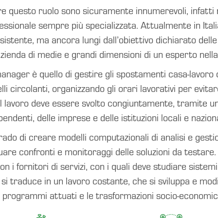
re questo ruolo sono sicuramente innumerevoli, infatti 
essionale sempre più specializzata. Attualmente in Ital
tente, ma ancora lungi dall’obiettivo dichiarato delle 
azienda di medie e grandi dimensioni di un esperto nella
manager è quello di gestire gli spostamenti casa-lavoro d
li circolanti, organizzando gli orari lavorativi per evita
. Il lavoro deve essere svolto congiuntamente, tramite u
pendenti, delle imprese e delle istituzioni locali e naziona
rado di creare modelli computazionali di analisi e gesti
uare confronti e monitoraggi delle soluzioni da testare. 
on i fornitori di servizi, con i quali deve studiare sistem
 si traduce in un lavoro costante, che si sviluppa e mod
i programmi attuati e le trasformazioni socio-economic